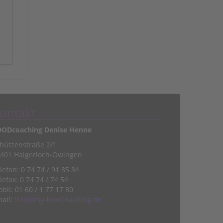
ontakt
OODcoaching Denise Henne
hützenstraße 2/1
401 Haigerloch-Owingen
lefon: 0 74 74 / 91 85 84
lefax: 0 74 74 / 74 54
bil:
01 60 / 1 77 17 80
ail:
info@my-foodcoaching.de