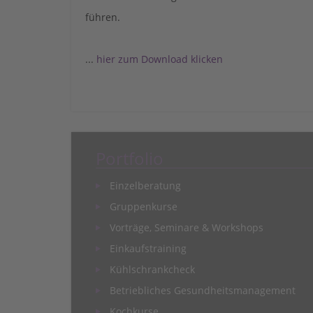
führen.
...
hier zum Download klicken
Portfolio
Einzelberatung
Gruppenkurse
Vorträge, Seminare & Workshops
Einkaufstraining
Kühlschrankcheck
Betriebliches Gesundheitsmanagement
Kochkurse